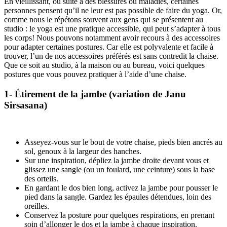
En vieillissant, ou suite à des blessures ou maladies, certaines
personnes pensent qu’il ne leur est pas possible de faire du yoga. Or,
comme nous le répétons souvent aux gens qui se présentent au
studio : le yoga est une pratique accessible, qui peut s’adapter à tous
les corps! Nous pouvons notamment avoir recours à des accessoires
pour adapter certaines postures. Car elle est polyvalente et facile à
trouver, l’un de nos accessoires préférés est sans contredit la chaise.
Que ce soit au studio, à la maison ou au bureau, voici quelques
postures que vous pouvez pratiquer à l’aide d’une chaise.
1- Étirement de la jambe (variation de Janu
Sirsasana)
Asseyez-vous sur le bout de votre chaise, pieds bien ancrés au
sol, genoux à la largeur des hanches.
Sur une inspiration, dépliez la jambe droite devant vous et
glissez une sangle (ou un foulard, une ceinture) sous la base
des orteils.
En gardant le dos bien long, activez la jambe pour pousser le
pied dans la sangle. Gardez les épaules détendues, loin des
oreilles.
Conservez la posture pour quelques respirations, en prenant
soin d’allonger le dos et la jambe à chaque inspiration.